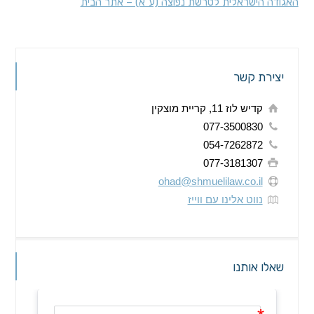
האגודה הישראלית לטרשת נפוצה (ע"א) – אתר הבית
יצירת קשר
קדיש לוז 11, קריית מוצקין
077-3500830
054-7262872
077-3181307
ohad@shmuelilaw.co.il
נווט אלינו עם ווייז
שאלו אותנו