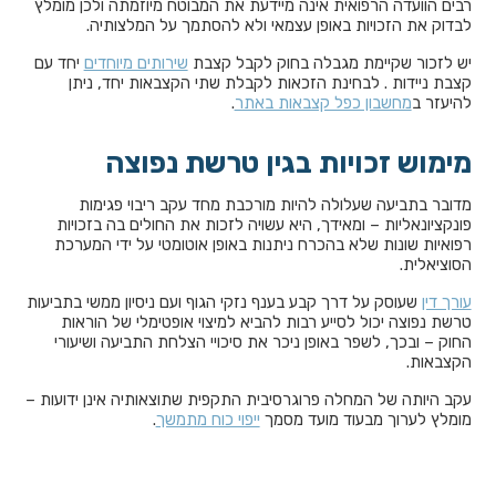
רבים הוועדה הרפואית אינה מיידעת את המבוטח מיוזמתה ולכן מומלץ
לבדוק את הזכויות באופן עצמאי ולא להסתמך על המלצותיה.
יש לזכור שקיימת מגבלה בחוק לקבל קצבת
שירותים מיוחדים
יחד עם
קצבת ניידות . לבחינת הזכאות לקבלת שתי הקצבאות יחד, ניתן
להיעזר ב
מחשבון כפל קצבאות באתר
.
מימוש זכויות בגין טרשת נפוצה
מדובר בתביעה שעלולה להיות מורכבת מחד עקב ריבוי פגימות
פונקציונאליות – ומאידך, היא עשויה לזכות את החולים בה בזכויות
רפואיות שונות שלא בהכרח ניתנות באופן אוטומטי על ידי המערכת
הסוציאלית.
עורך דין
שעוסק על דרך קבע בענף נזקי הגוף ועם ניסיון ממשי בתביעות
טרשת נפוצה יכול לסייע רבות להביא למיצוי אופטימלי של הוראות
החוק – ובכך, לשפר באופן ניכר את סיכויי הצלחת התביעה ושיעורי
הקצבאות.
עקב היותה של המחלה פרוגרסיבית התקפית שתוצאותיה אינן ידועות –
מומלץ לערוך מבעוד מועד מסמך
ייפוי כוח מתמשך
.