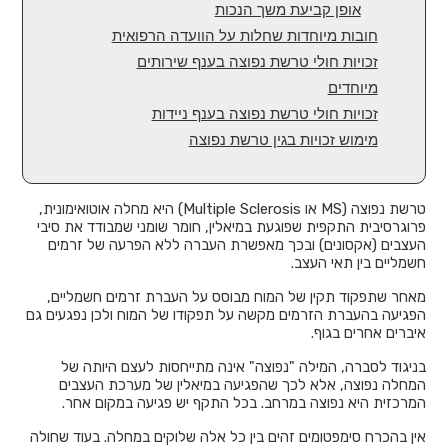
אופן קביעת משך הנכות
חובות מיוחדות שחלות על הוועדה הרפואית
זכויות חולי טרשת נפוצה בענף שירותים
מיוחדים
זכויות חולי טרשת נפוצה בענף ניידות
מימוש זכויות בגין טרשת נפוצה
טרשת נפוצה (MS או Multiple Sclerosis) היא מחלה אוטואימונית,
פרוגרסיבית התקפית שפוגעת במיאלין, חומר שומני שמבודד את סיבי
העצבים (אקסונים) ובכך מאפשרת העברה ללא הפרעה של זרמים
חשמליים בין תאי העצב.
מאחר שתפקוד תקין של המוח מבוסס על העברת זרמים חשמליים,
הפגיעה בהעברת הזרמים מקשה על תפקודו של המוח ולכן נפגעים גם
איברים אחרים בגוף.
בניגוד לסברה, המילה "נפוצה" אינה מתייחסות לעצם היותה של
המחלה נפוצה, אלא לכך שהפגיעה במיאלין של מערכת העצבים
המרכזית היא נפוצה במרחב. בכל התקף יש פגיעה במקום אחר.
אין בהכרח סימפטומים זהים בין כל אלה שלוקים במחלה. בעוד שחולה