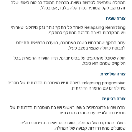
המחלה שמתאים לטרשת נפוצה. מבחינת המוסד לביטוח לאומי שלב
זה נחשב לקל שמותיר נכות קלה בלבד, אם בכלל.
צורה שניה
Relapsing Remitting לאחר כל התקף נותר נזק נוירולוגי שאריתי
ויש התקדמות בצורה מדרגה מהתקף להתקף.
עבור התקף שהתרחש בשנה האחרונה, הוועדה הרפואית תתייחס
למבוטח כחולה שמצוי במצב פעיל.
חולה שסובל מהתקפים על בסיס יומיומי, תדון הוועדה הרפואית בכל
הליקויים שמהם הוא סובל.
צורה שלישית
relapsing progressive: בצורה זו יש הצטברות הדרגתית של חסרים
נוירולוגיים עם החמרה הדרגתית.
צורה רביעית
צורה שהיא פרוגרסיבית באופן ראשוני ויש בה הצטברות הדרגתית של
חסרים נוירולוגיים עם החמרה הדרגתית.
בשלב המתקדם של המחלה, הוועדה הרפואית תתייחס בחולים
שסובלים מהתדרדרות קבועה של המחלה.