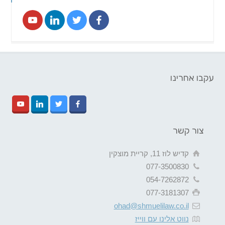
עקבו אחרינו
צור קשר
קדיש לוז 11, קריית מוצקין
077-3500830
054-7262872
077-3181307
ohad@shmuelilaw.co.il
נווט אלינו עם ווייז