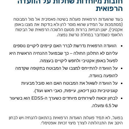
חובות מיוחדות שחלות על הוועדה
הרפואית
בעוד שהוועדות הרפואיות פועלות בשיטה פאסיבית אל מול המבוטח
(מסתמכות על המידע שהוא מוסר להן ולא בודקות את מצבו באופן
אקטיבי), ישנן הנחיות ברורות מטעם הלשכה הרפואית של הביטוח
הלאומי כשמדובר במחלת טרשת נפוצה.
הוועדה הרפואית נדרשת לברר האם קיימים ליקויים נוספים
עליהם לא התלונן החולה – כך שבפועל ההנחיה הראשית היא
לפעול באופן אקטיבי ולחפש ליקויים בעצמה.
על הוועדה להתייחס למצבו של המבוטח בתקופה שקדמה
להופעה בוועדה.
על הוועדה לשאול את המבוטח האם הוא סובל מבעיות
קוגניטיביות כגון דיכאון, עייפות, כאבי ראש ועוד).
לבחון זכאות לשירותים מיוחדים כשערך ה-EDSS הוא בשיעור
של 6.5 ומעלה.
בפועל, לא תמיד פועלות הוועדות הרפואיות בהתאם להנחיה ויש לבחון
היטב את התנהלותה לצורך מיצוי זכויות אופטימלי.