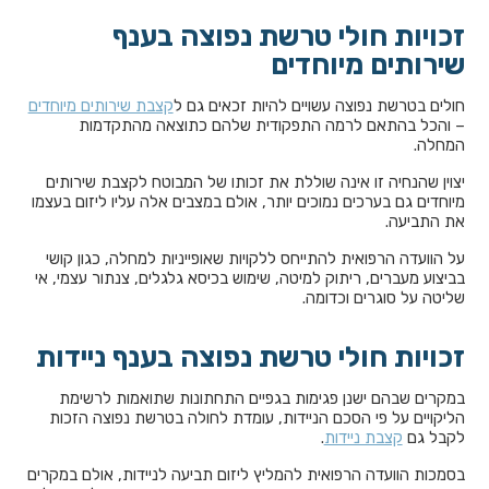
זכויות חולי טרשת נפוצה בענף
שירותים מיוחדים
חולים בטרשת נפוצה עשויים להיות זכאים גם ל
קצבת שירותים מיוחדים
– והכל בהתאם לרמה התפקודית שלהם כתוצאה מהתקדמות
המחלה.
יצוין שהנחיה זו אינה שוללת את זכותו של המבוטח לקצבת שירותים
מיוחדים גם בערכים נמוכים יותר, אולם במצבים אלה עליו ליזום בעצמו
את התביעה.
על הוועדה הרפואית להתייחס ללקויות שאופייניות למחלה, כגון קושי
בביצוע מעברים, ריתוק למיטה, שימוש בכיסא גלגלים, צנתור עצמי, אי
שליטה על סוגרים וכדומה.
זכויות חולי טרשת נפוצה בענף ניידות
במקרים שבהם ישנן פגימות בגפיים התחתונות שתואמות לרשימת
הליקויים על פי הסכם הניידות, עומדת לחולה בטרשת נפוצה הזכות
לקבל גם
קצבת ניידות
.
בסמכות הוועדה הרפואית להמליץ ליזום תביעה לניידות, אולם במקרים