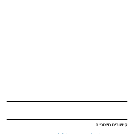
"ירדה במדרגות וכמעט איבדה את הקצבה"
קישורים חיצוניים