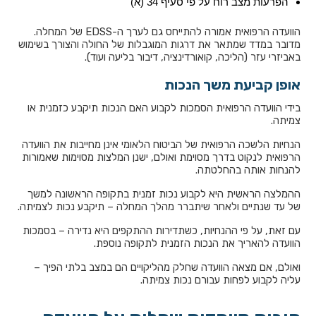
הפרעות מצב רוח על פי סעיף 34 (א)
הוועדה הרפואית אמורה להתייחס גם לערך ה-EDSS של המחלה.
מדובר במדד שמתאר את דרגות המוגבלות של החולה והצורך בשימוש
באביזרי עזר (הליכה, קואורדינציה, דיבור בליעה ועוד).
אופן קביעת משך הנכות
בידי הוועדה הרפואית הסמכות לקבוע האם הנכות תיקבע כזמנית או
צמיתה.
הנחיות הלשכה הרפואית של הביטוח הלאומי אינן מחייבות את הוועדה
הרפואית לנקוט בדרך מסוימת ואולם, ישנן המלצות מסוימות שאמורות
להנחות אותה בהחלטתה.
ההמלצה הראשית היא לקבוע נכות זמנית בתקופה הראשונה למשך
של עד שנתיים ולאחר שיתברר מהלך המחלה – תיקבע נכות לצמיתה.
עם זאת, על פי ההנחיות, כשתדירות ההתקפים היא נדירה – בסמכות
הוועדה להאריך את הנכות הזמנית לתקופה נוספת.
ואולם, אם מצאה הוועדה שחלק מהליקויים הם במצב בלתי הפיך –
עליה לקבוע לפחות עבורם נכות צמיתה.