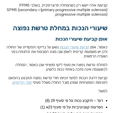
קביעות אלה ייעשו רק כשהמחלה פרוגרסיבית, בשלבי PPMS
(primary progressive multiple sclerosis) ו-SPMS (secondary
progressive multiple sclerosis).
שיעורי הנכות במחלת טרשת נפוצה
אופן קביעת שיעורי הנכות
כאמור, אופן
קביעת שיעורי הנכות
נשען על בדיקה תפקודית של החולה
ולכן יש משמעות קריטית לאופן שבו מציג המבוטח את תלונותיו בפני
הוועדה הרפואית.
למחלת טרשת נפוצה אין סעיף ליקוי ספציפי שכן כאמור, המחלה
לכשעצמה אינה מזכה באחוזי נכות כלשהן.
קביעת דרגת הנכות למיצוי זכויות חולי טרשת נפוצה תתבצע בהתאם
לפגימות הספציפיות שמהן סובל החולה משלל סעיפי
ספר הליקויים
.
למשל:
רעד – תיקבע נכות על פי סעיף 29 (8)
הפרעות קוגניטיביות על פי סעיף 23א (1)