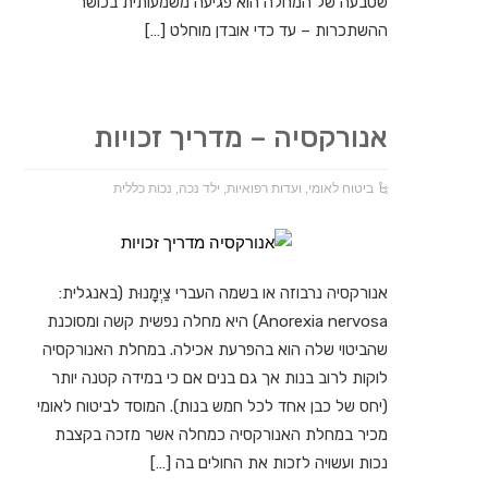
שטבעה של המחלה הוא פגיעה משמעותית בכושר
ההשתכרות – עד כדי אובדן מוחלט […]
אנורקסיה – מדריך זכויות
ביטוח לאומי
,
ועדות רפואיות
,
ילד נכה
,
נכות כללית
אנורקסיה נרבוזה או בשמה העברי צַיְמָנוּת (באנגלית:
Anorexia nervosa) היא מחלה נפשית קשה ומסוכנת
שהביטוי שלה הוא בהפרעת אכילה. במחלת האנורקסיה
לוקות לרוב בנות אך גם בנים אם כי במידה קטנה יותר
(יחס של כבן אחד לכל חמש בנות). המוסד לביטוח לאומי
מכיר במחלת האנורקסיה כמחלה אשר מזכה בקצבת
נכות ועשויה לזכות את החולים בה […]