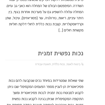
השדרה. הסימפטום הבולט של המחלה הוא כאבי גב עזים.
המחלה עלולה להשפיע גם על מערכות אחרות בגוף, בין
היתר עיניים, ריאות, נוירולגיה, עור (פסוריאזיס), עיכול, שתן
וקרדיווסקולריות. קצבת נכות כללית לחולי דלקת חוליות
מקשחת חולים […]
נכות נפשית זמנית
ביטוח לאומי
,
נכות כללית
,
תאונת עבודה
שתי שאלות שמטרידות במיוחד נכים שנקבעה להם נכות
פסיכיאטרית הן לעניין מספר הפעמים המקסימלי שבו ניתן
לקבוע למבוטח נכות זמנית לנכות פסיכיאטרית ומשך
התקופה המקסימלית שניתן בגינה לקבוע נכות נפשית
זמנית. נכות שנקבעה לצמיתה מעגנת במידה מסוימת את