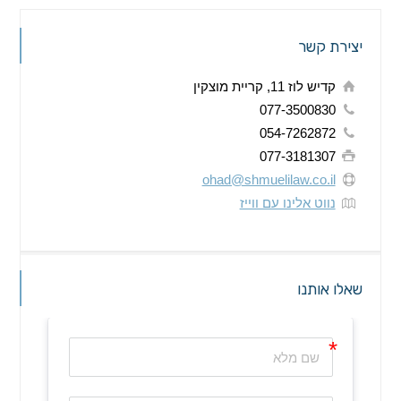
יצירת קשר
קדיש לוז 11, קריית מוצקין
077-3500830
054-7262872
077-3181307
ohad@shmuelilaw.co.il
נווט אלינו עם ווייז
שאלו אותנו