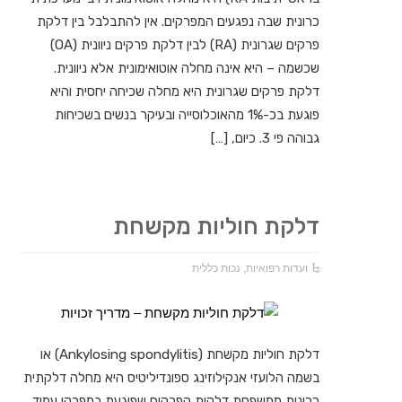
כרונית שבה נפגעים המפרקים. אין להתבלבל בין דלקת
פרקים שגרונית (RA) לבין דלקת פרקים ניוונית (OA)
שכשמה – היא אינה מחלה אוטואימונית אלא ניוונית.
דלקת פרקים שגרונית היא מחלה שכיחה יחסית והיא
פוגעת בכ-1% מהאוכלוסייה ובעיקר בנשים בשכיחות
גבוהה פי 3. כיום, […]
דלקת חוליות מקשחת
ועדות רפואיות
,
נכות כללית
דלקת חוליות מקשחת (Ankylosing spondylitis) או
בשמה הלועזי אנקילוזינג ספונדיליטיס היא מחלה דלקתית
כרונית ממשפחת דלקות הפרקים שפוגעת במפרקי עמוד