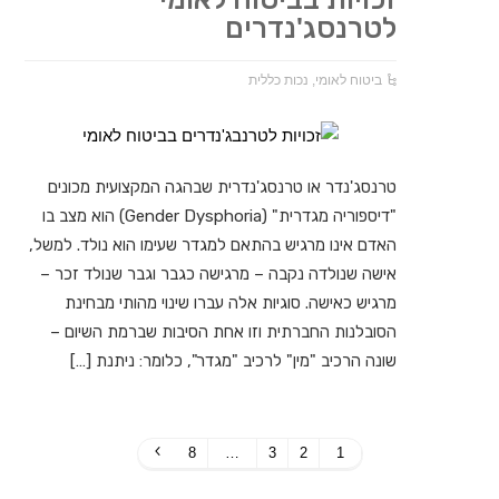
לטרנסג'נדרים
ביטוח לאומי
,
נכות כללית
טרנסג'נדר או טרנסג'נדרית שבהגה המקצועית מכונים
"דיספוריה מגדרית" (Gender Dysphoria) הוא מצב בו
האדם אינו מרגיש בהתאם למגדר שעימו הוא נולד. למשל,
אישה שנולדה נקבה – מרגישה כגבר וגבר שנולד זכר –
מרגיש כאישה. סוגיות אלה עברו שינוי מהותי מבחינת
הסובלנות החברתית וזו אחת הסיבות שברמת השיום –
שונה הרכיב "מין" לרכיב "מגדר", כלומר: ניתנת […]
8
…
3
2
1