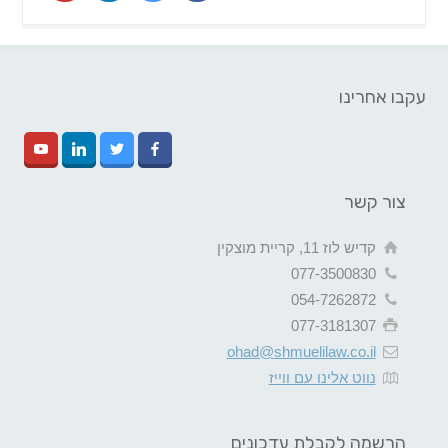
עקבו אחרינו
צור קשר
קדיש לוז 11, קריית מוצקין
077-3500830
054-7262872
077-3181307
ohad@shmuelilaw.co.il
נווט אלינו עם ווייז
הרשמה לקבלת עדכונים