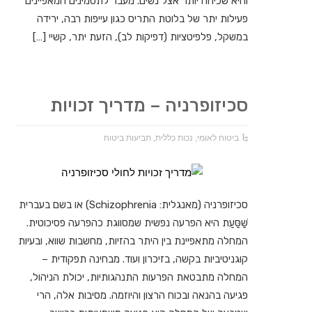
והיא שכיחה יותר אצל נשים. מעבר לתסמינים המאפיינים
פעילות יתר של בלוטת התריס כגון עייפות רבה, ירידה
במשקל, פלפיטציות (דפיקות לב), הזעת יתר, קשיי […]
סכיזופרניה – מדריך זכויות
ביטוח לאומי
,
נכות כללית
,
תביעות ביטוח
סכיזופרניה (מאנגלית: Schizophrenia) או בשם בעברית
שַׁסַּעַת היא הפרעה נפשית שמסווגת כהפרעה פסיכוטית.
המחלה מתאפיינת בין היתר בהזיות, מחשבות שווא, ובעיות
קוגניטיביות בקשה, בזיכרון ועוד. מבחינה תפקודית –
המחלה מתבטאת הפרעות התנהגותיות, יכולת הניהול,
פגיעה בהנאה ובכוח הרצון והיוזמה. מסיבות אלה, הרי