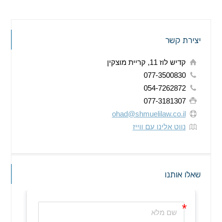
יצירת קשר
קדיש לוז 11, קריית מוצקין
077-3500830
054-7262872
077-3181307
ohad@shmuelilaw.co.il
נווט אלינו עם ווייז
שאלו אותנו