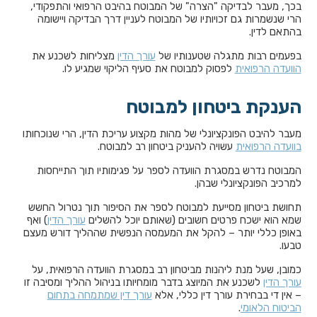
בכך, מעבר לבדיקה "הצרה" של המבוטח בהיבט הרפואי והתפקודי,
הרי שנשמרות גם זכויותיו של המבוטח לעניין דרך הבדיקה ויישומה
בהתאם לדין.
בפעמים רבות מתגלה שטענותיו של
עורך הדין
מצליחות לשכנע את
הוועדה הרפואית
לפסוק למבוטח את סעיף הליקוי שמגיע לו.
הענקת ביטחון למבוטח
מעבר להיבט הפונקציונלי של מהות מקצוע עריכת הדין, הרי שנוכחותו
בוועדה הרפואית
עשויה להעניק ביטחון רב למבוטח.
המבוטח נדרש במסגרת הוועדה לספר על פגימותיו תוך התייחסות
למרכיב הפונקציונלי שבהן.
תחושת ביטחון מסייעת למבוטח לספר את הסיפור תוך נטרול החשש
שמא הוא ישכח פרטים חשובים (שאותם יוכל להשלים
עורך הדין
) ואף
באופן כללי יותר – להקל את המעמסה הנפשית שההליך דורש מעצם
טבעו.
כמובן, שעל מנת ליהנות מביטחון רב במסגרת הוועדה הרפואית, על
עורך הדין
לשכנע את המיוצג בדבר מומחיותו בניהול ההליך ומסיבה זו
– אין די בבחירת עורך דין כללי, אלא
עורך דין שמתמחה בתחום
הביטוח הלאומי
.