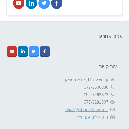
עקבו אחרינו
צור קשר
קדיש לוז 11, קריית מוצקין
077-3500830
054-7262872
077-3181307
ohad@shmuelilaw.co.il
נווט אלינו עם ווייז