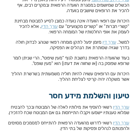
הכשלים שמיושמים במסגרת הוועדה הרפואית ובמקרים רבים, אף
להכיר את הרופאים שיושבים בוועדה.
היכרות עם רופאי הוועדה אינה נועדה כמובן לסייע למבוטח מבחינת
"קשרי חברות" או "קשרים מקצועיים" עם
עורך הדין
, אלא להכיר
לעומק את אופי החלטותיו של המומחה הרפואי.
למשל,
עורך דין
מיומן יפעל לתקן מומחה רפואי שנוהג לבדוק חולה
בדרך שגויה שסותרת את הנהלים או הפסיקה.
בעוד שהוועדה הרפואית נחשבת לגוף "מעין שיפוטי", הרי שניתן לומר
שרופא שפוסק בה (או שחווה את דעתו) הוא "מעין שופט".
היכרות עם הרופאים עשויה להיות חוליה משמעותית בשרשרת ההליך
אשר משקלה יהיה קריטי לצליחת ההליך.
טיעון והשלמת מידע חסר
עורך הדין
רשאי להוסיף את מילותיו לאלה של המבוטח ובכך להבטיח
שמלוא טענותיו יישמעו ויקבלו התייחסות גם אם המבוטח שכח להזכירן.
עורך הדין
רשאי לדרוש מהוועדה הרפואית להתייחס למסמכים מסוימים
ולהפנותם לנהלים ופסיקות של בתי הדין.