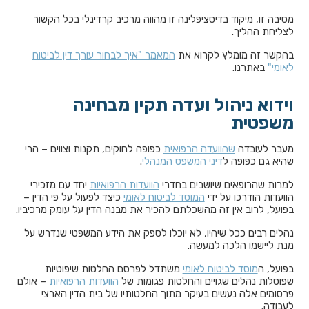
מסיבה זו, מיקוד בדיסציפלינה זו מהווה מרכיב קרדינלי בכל הקשור
לצליחת ההליך.
בהקשר זה מומלץ לקרוא את
המאמר "איך לבחור עורך דין לביטוח
לאומי"
באתרנו.
וידוא ניהול ועדה תקין מבחינה
משפטית
מעבר לעובדה
שהוועדה הרפואית
כפופה לחוקים, תקנות וצווים – הרי
שהיא גם כפופה ל
דיני המשפט המנהלי
.
למרות שהרופאים שיושבים בחדרי
הוועדות הרפואיות
יחד עם מזכירי
הוועדות הודרכו על ידי
המוסד לביטוח לאומי
כיצד לפעול על פי הדין –
בפועל, לרוב אין זה מהשכלתם להכיר את מבנה הדין על עומק מרכיביו.
נהלים רבים ככל שיהיו, לא יוכלו לספק את הידע המשפטי שנדרש על
מנת ליישמו הלכה למעשה.
בפועל, ה
מוסד לביטוח לאומי
משתדל לפרסם החלטות שיפוטיות
שפוסלות נהלים שגויים והחלטות פגומות של
הוועדות הרפואיות
– אולם
פרסומים אלה נעשים בעיקר מתוך החלטותיו של בית הדין הארצי
לעבודה.