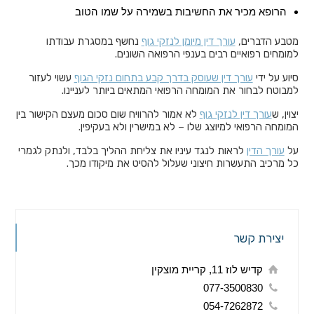
הרופא מכיר את החשיבות בשמירה על שמו הטוב
מטבע הדברים,
עורך דין מיומן לנזקי גוף
נחשף במסגרת עבודתו
למומחים רפואיים רבים בענפי הרפואה השונים.
סיוע על ידי
עורך דין שעוסק בדרך קבע בתחום נזקי הגוף
עשוי לעזור
למבוטח לבחור את המומחה הרפואי המתאים ביותר לעניינו.
יצוין, ש
עורך דין לנזקי גוף
לא אמור להרוויח שום סכום מעצם הקישור בין
המומחה הרפואי למיוצג שלו – לא במישרין ולא בעקיפין.
על
עורך הדין
לראות לנגד עיניו את צליחת ההליך בלבד, ולנתק לגמרי
כל מרכיב התעשרות חיצוני שעלול להסיט את מיקודו מכך.
יצירת קשר
קדיש לוז 11, קריית מוצקין
077-3500830
054-7262872