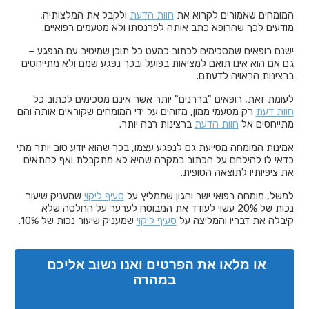
המומחים שאמורים לקרוא את
חוות הדעת
ולקבל את המלצותיה,
מודעים לכך שהרופא כתב אותה לפרנסתו ולא מטעמים רפואיים.
ישנם רופאים שמסכימים לכתוב כמעט כל תוכן שמיטיב עם הנפגע –
גם אם הוא אינו תואם למציאות בפועל ובכך נפגע שמם ולא מתייחסים
ברצינות הראויה לדעתם.
לעומת זאת, רופאים "בררנים" יותר אשר אינם מסכימים לכתוב כל
חוות דעת
רק מטעמי ממון, מזוהים על ידי המומחים שקוראים אותה והם
מתייחסים אל
חוות הדעת
ברצינות רבה יותר.
אמינות המומחה מסייעת גם לנפגע עצמו, בכך שהוא יודע טוב יותר מתי
כדאי לו להילחם על הכתוב במקרה שהיא לא מתקבלת ואף להתאים
את ציפיותיו לתוצאה הסופית.
למשל, מומחה רפואי ישר והגון שממליץ על
סעיף ליקוי
שמעניק שיעור
נכות של 20% עשוי לעודד את המבוטח לערער על החלטה שלא
קיבלה את דבריו והמליצה על
סעיף ליקוי
שמעניק שיעור נכות של 10%.
או מלאו את הפרטים ואנו נשוב אליכם 
במהרה