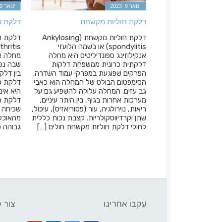
ינואר 9, 2023
ינואר 10, 2023
ת
דלקת חוליות מקשחת
דלקת פ
דות במיוחד נכים
דלקת חוליות מקשחת (Ankylosing
 פסיכיאטרית הן
spondylitis) או בשמה הלועזי
ים המקסימלי שבו ניתן
אנקילוזינג ספונדיליטיס היא מחלה
מחלה או
ות זמנית לנכות
דלקתית כרונית ממשפחת דלקות
שבה נפג
ך התקופה המקסימלית
הפרקים שפוגעת במפרקי עמוד השדרה.
ע נכות נפשית זמנית.
הסימפטום הבולט של המחלה הוא כאבי
מיתה מעגנת במידה
גב עזים. המחלה עלולה להשפיע גם על
היא אינ
ות של הנכה לקצבה
מערכות אחרות בגוף, בין היתר עיניים,
דלקת פ
שני טעמים עיקריים.
ריאות, נוירולגיה, עור (פסוריאזיס), עיכול,
ות זמנית מחייבת את
שתן וקרדיווסקולריות. קצבת נכות כללית
מהאוכלו
לחולי דלקת חוליות מקשחת חולים […]
גבוהה פי 3. כיום,
עקבו אחרינו
צור 