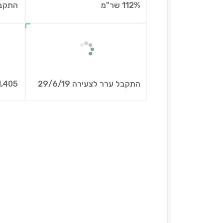
112% שר"מ
התקבל ע
התקבל ערר לצעירה 29/6/19
1,405 ₪ לחודש עבור ש