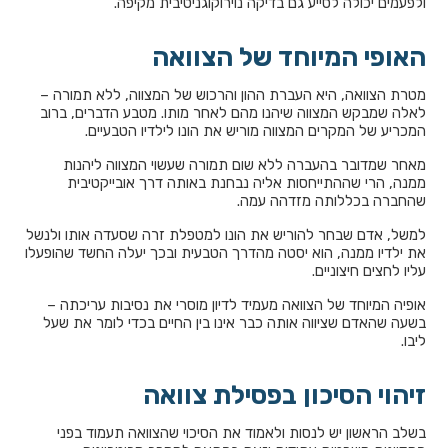
ולפעמים יכולה לסייע גם בדיקה נוירוקוגניטיבית מקיפה.
האופי המיוחד של הצוואה
מטרת הצוואה, היא העברת ההון והרכוש של המצווה, ללא תמורה –
לאלה שמבקש המצווה שיהנו מהם לאחר מותו. מטבע הדברים, ברוב
המכריע של המקרים המצווה מוריש את הונו לילדיו הטבעיים.
מאחר שמדובר בהעברה ללא שום תמורה שעשוי המצווה ליהנות
ממנה, הרי שההתייחסות אליה נבחנת באותה דרך אובייקטיבית
שהחברה בכללותה מזדהה עמה.
למשל, אדם שבחר להוריש את הונו למטפלת זרה שסעדה אותו ולנשל
את ילדיו ממנה, הוא יסטה מהדרך הטבעית ובכך יעלה החשד שהופעלו
עליו לחצים חיצוניים.
אופיה המיוחד של הצוואה מעמיד לדיון מוסרי את נסיבות עריכתה –
בשעה שהאדם שציווה אותה כבר אינו בין החיים בכדי לומר את שעל
ליבו.
זיהוי הסיכון בפסילת צוואה
בשלב הראשון יש לנסות ולאמוד את הסיכוי שהצוואה תעמוד בפני