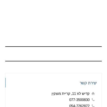
"הזוי: חולה סיעודי צולם צועד על שתי רגליו וזכה
בתביעתו לקצבת סיעוד"
יצירת קשר
קדיש לוז 11, קריית מוצקין
077-3500830
054-7262872