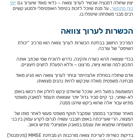
יצוין שחולה דמנציה שכשיר לערוך צוואה – כדאי מאוד שיערוך גם
ייפוי
כוח מתמשך
, על מנת שיוכל לזכות בטיפול האופטימלי ולמנוע קשיים
רבים מבני משפחתו שיטפלו בו.
הכשרות לערוך צוואה
המרכיב החשוב בבחינת הכשרות לערוך צוואה הוא מרכיב "יכולת
השיפוט" של עורכה.
בכדי שצוואה תהא כשרה ותקינה, נדרש להוכיח שמי שכתב אותה
התכוון למה שהוא ציווה, מרצונו – וללא הפעלת לחצים חיצוניים.
אדם שחולה במחלת אלצהיימר ובוחר לערוך צוואה הוא פגיע מאוד
מבחינה משפטית מאלה שיבקשו להיות נהנים מצוואתו.
המשמעות בפועל היא, שככל שהאדם יבקש לחלק את רכושו באופן
לא-שוויוני, כך קיים סביר גדול יותר שצוואתו תעמוד למאבק משפטי
מתיש עבור אלה שהוא ביקש שיהנו ממנה.
מאחר שמדובר במסמך שמקבל תוקף משפטי מעשי לאחר מותו של
המצווה, הרי שעריכתה באופן חובבני עשויה לגרום לקרע עמוק בין בני
המשפחה שימצאו את עצמם במאבק אמוציונלי מתיש וכואב.
בדיקות כשירות לעריכת צוואה מורכבות הן מבחינת MMSE (מינימנטל)