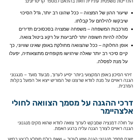
התדיינות משפטית עתידית וזאת בהתאם למספר קריטריונים:
שיעור ההון של המצווה – ככל שהונו רב יותר, גדל הסיכוי
שיבקשו להילחם על קבלתו.
מורכבות המשפחה – משפחה שמצויה בסכסוכים תדירים
עלולה להיות חשופה יותר לתביעות על רקע ביטול צוואה.
אופן החלוקה – ככל שהצוואה מחולקת באופן שאינו שוויוני, כך
קיים סיכוי רב יותר שאלה שירגישו מקופחים מתוצאותיה, יפעלו
על מנת לפסלה.
זיהוי הסיכון באופן המקצועי ביותר יסייע לערוך, מבעוד מועד – מנגנוני
הגנה ראויים על מנת לוודא שרצונו של המוריש ייצא אל הפועל בקלות
המרבית.
דרכי ההגנה על מסמך הצוואה לחולי
אלצהיימר
על חולה דמנציה שמבקש לערוך צוואה לוודא שהוא מקים מנגנוני
הגנה ראויים לצורך הגנה עליה ברגע האמת.
ישנם מספר מנגנוני הגנה שיש לערוך – שאת כולם מומלץ לבצע בסיוע