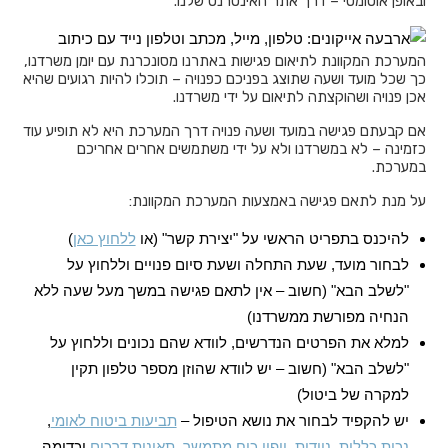
ובאופן אוטומטי – דרך אתר האינטרנט שלנו.
המערכת המקוונת לתיאום פגישות באתרנו מסונכרנת עם יומן משרדנו,
כך שכל מועד ושעה שתוצג בפניכם כפנויה – תוכלו להיות רגועים שהיא
אכן פנויה ושהוקצתה לתיאום על ידי משרדנו.
אם קבעתם פגישה במועד ושעה פנויה דרך המערכת היא לא תופיע עוד
כזמינה – לא במשרדנו ולא על ידי משתמשים אחרים אחריכם
במערכת.
על מנת לתאם פגישה באמצעות המערכת המקוונת:
להיכנס בתפריט הראשי על "יצירת קשר" (או
ללחוץ כאן
)
לבחור מועד, שעת התחלה ושעת סיום פנויים וללחוץ על
"לשלב הבא" (חשוב – אין לתאם פגישה במשך מעל שעה ללא
הנחיה מפורשת ממשרדנו)
למלא את הפרטים הנדרשים, לוודא שהם נכונים וללחוץ על
"לשלב הבא" (חשוב – יש לוודא שהוזן מספר טלפון תקין
למקרה של ביטול)
יש להקפיד לבחור את נושא הטיפול –
תביעות ביטוח לאומי
,
נכות כללית
,
ניידות
,
ייפוי כוח מתמשך
,
תאונות דרכים
וכדומה.