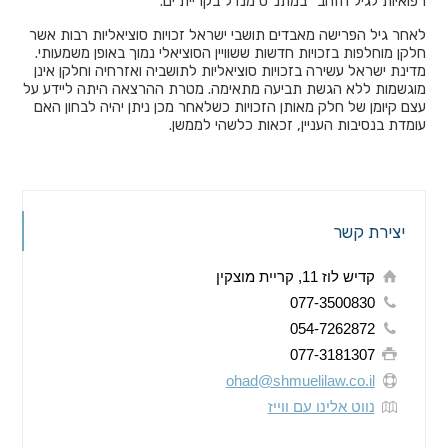
רפואיות לגיל הזהב" במתנ"ס מנדל בקריית ים.
לאחר גיל הפרישה מאבדים תושבי ישראל זכויות סוציאליות רבות אשר
חלקן מוחלפות בזכויות חדשות ששוויין הסוציאלי נמוך באופן משמעותי.
מדינת ישראל עשירה בזכויות סוציאליות לתושביה ואזרחיה וחלקן אינן
מוגשמות ללא הגשת תביעה מתאימה. מטרת ההרצאה היתה ליידע על
עצם קיומן של חלק מאותן הזכויות כשלאחר מכן ניתן יהיה לבחון האם
עומדת בנסיבות העניין, זכאות כלשהי לממשן.
יצירת קשר
קדיש לוז 11, קריית מוצקין
077-3500830
054-7262872
077-3181307
ohad@shmuelilaw.co.il
נווט אלינו עם ווייז