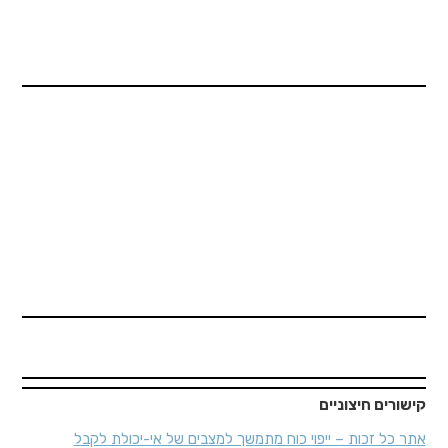
"הזוי: חולה סיעודי צולם צועד על שתי רגליו וזכה
בתביעתו לקצבת סיעוד"
קישורים חיצוניים
אתר כל זכות – ייפוי כוח מתמשך למצבים של אי-יכולת לקבל