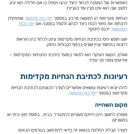
האפשרות של הממנה לבחור כיצד ינהגו ויטפלו בו אם חלילה הוא יגיע
למצב שבו הוא אינו מבין עוד בענייניו.
הנחיות מקדימות הן למעשה מרכיב במסמך
ייפוי כוח מתמשך
שתפקידן
להנחות את מיופי הכוח כיצד לנהוג ולטפל בממנה אם
ייפוי הכוח
המתמשך
ייכנס לתוקף.
ישנו חופש יחסי בכתיבת הנחיות מקדימות וניתן לכלול בהן הוראות
רחבות בתחומי עניין שונים בכפוף לגבולות החוק.
ואולם, הקושי העיקרי הוא לתאר במועד כתיבת ההנחיות המקדימות –
אירועים צופני פני עתיד.
רעיונות לכתיבת הנחיות מקדימות
להלן יובאו רעיונות ונושאים אפשריים לצורך הכוונתם לכתיבת הנחיות
מקדימות במסמך
ייפוי כוח מתמשך
.
מקום השהייה
מומלץ לחשוב היכן הייתם מעוניים להתגורר. בבית, במוסד חוץ-ביתי או
במעון יום.
לצורך קבלת החלטה בנושא זה כדאי להתחשב בגורמים הבאים: