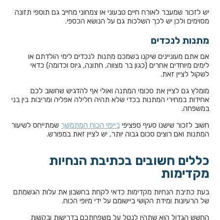
יש לזכור שמעבר לאורח חיים טבעוני או צמחוני מחייב גם תוספי תזונה
מסוימים ולכן יש לכך השלכות גם על הנושא הכספי.
מתנות לנכדים
אם אתם מעוניינים שיקנו בשמכם מתנות לנכדים לימי הולדתם או
לימים מיוחדים אחרים (כגון בר מצווה, חתונה, גיוס וכדומה) כדאי
לשקול לציין זאת.
מומלץ גם לציין את סכומי המתנה ואולי אף להדגיש שחשוב לכם
אחידות במחירי המתנות בכדי שלא תהיה חלילה אפליה ומריבות בין בני
במשפחה.
חשוב לזכור שישנו סעיף ספציפי
בייפוי הכוח המתמשך
שמתייחס לשיעור
המתנות ואם רוצים סכום גבוה יותר, יש לציין זאת במפורש.
כללים חשובים בכתיבת הנחיות
מקדימות
בעת כתיבת הנחיות מקדימות כדאי לקחת בחשבון את עלות הגשמתם
של הרעיונות ומידת הקושי ביישומם על ידי מיופי הכוח.
החשש הגדול הוא שתהיו לנטל על משפחתכם בדרישות ובקשות