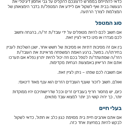
כדאי להתייחס במפורש לרצונכם להקליט על גבי אחסון דיגיטלי את
הנעשה בבית ואף לשקול אם ליידע את המטפל/ת בדבר הימצאותן של
המצלמות לצורך הרתעה.
סוג המטפל
אם חשוב לכם להיות מטופלים על ידי עובד/ת זר/ה, בהנחה וחשוב
לכם מגדרו או מינו כדאי לציין זאת.
בין אם זה מסיבות דתיות או מסיבות של חשש אחר, ישנן השלכות לעניין
בחירתו/ה. בפועל, ברגע האמת המשפחה מראיינת את העובד/ת
הזר/ה שמתעתד/ת לטפל בכם וזה יכול להיות יתרון נפלא אם תערכו
אתם את הריאיון באמצעות הנחיות מקדימות.
אם חשובה לכם שפתו – ניתן לציין זאת.
ואולם, חשוב לזכור שענף העובדים הזרים הוא ענף מאוד דינאמי.
כיום, יש מחסור חריף בעובדים זרים וככל שדרישותיכם יהיו ממוקדות
יותר, כך יהיה קושי רב יותר למצוא עובד מתאים.
בעלי חיים
אם אתם אוהבים חיית בית מסוימת כגון כלב או חתול, כדאי לשקול
לבקש להיות במחיצת אחד כזה.