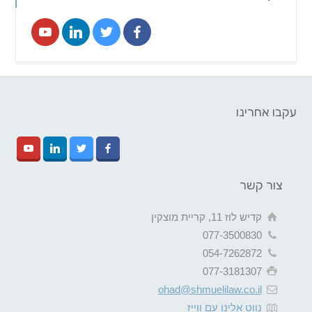
עקבו אחרינו
צור קשר
קדיש לוז 11, קריית מוצקין
077-3500830
054-7262872
077-3181307
ohad@shmuelilaw.co.il
נווט אלינו עם ווייז