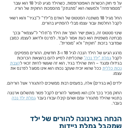
על פי חוק הכשרות האפוטרופסות, כשהילד מגיע לגיל 18 הוא עובר
"מטמורפוזה" ולמעשה הוא "מתנתק" מהסמכות החוקית של הוריו.
החל מגיל 18 משתנה הסטטוס של האדם מ"ילד" ל"בגיר" והוא רשאי
לקבל החלטות עבור עצמו מבלי להסתייע בהורים.
שינוי סטטוס זה, באופן ישיר הופך את הילד מ"תלוי" ל"עצמאי" ובכך
מבחינה משפטית הוא כעת אמור לעבוד, לפרנס ולדאוג לעצמו. כמובן
שמדובר בזכות "חוקית" ולא "מוסרית".
מרגע הגיעו של הילד הנכה לגיל 18 ו-3 חודשים, ההורים מפסיקים
לקבל
גמלת "ילד נכה"
שתכליתה לסייע להם בהוצאות הכרוכות
בגידולו ומנגד – היות שהילד בגיר, הוא זה שעשוי להיות זכאי ל
קצבת
נכות כללית
ככל שהוא יוכיח שעקב נכותו הוא אינו מסוגל לפרנס את
עצמו.
ילדים (או בגירים) אלה, בפעמים רבות ממשיכים להתגורר אצל הוריהם.
החוק מכיר בכך ולכן הוא מאפשר להורים לקבל פטור מתשלום ארנונה
בתנאי שהילד מתגורר עמם ושהם קיבלו עבורו בעבר
גמלת ילד נכה
בעבר.
הנחה בארנונה להורים של ילד
שמקבל גמלת ניידות