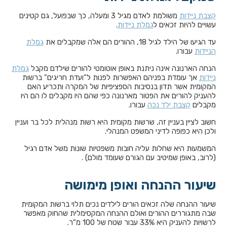
קצבת ניידות
משולמת לאדם מגיל 3 ומעלה, כך שבפועל, גם קטינים
עשויים להיות זכאים ל
גמלת ניידות
.
עד הגיעו של הילד לגיל 18, ההורים הם אלה שמקבלים את
גמלת
הניידות
עבורו.
הנחה הארנונה אינה ניתנת באופן אוטומטי להורים שילדם מקבל
גמלת
ניידות
אך עומדת בפניהם האפשרות לפנות ל"ועדת חריגים" ברשות
המקומית אשר תדון בנסיבות הספציפיות של המקרה ותכריע האם
להעניק להורים את הפטור מארנונה כפי שהם היו מקבלים לו הם היו
מקבלים
קצבת ילד נכה
עבורו.
חשוב לציין בעניין זה, שרשות מקומית היא רשות מנהלית לכל בר ועניין
ולכן היא כפופה לדיני המשפט המנהלי.
המשמעות היא שחלות עליה חובות משפטיות שונות משל אדם רגיל
(לרוב, באופן שמיטיב עם הגורם שעומד מולם) .
שיעור ההנחה ואופן מימושה
שיעור ההנחה שלה זכאים הורים לילדים נכים תלוי ברשות המקומית
שבה מתגוררים ההורים ואולם ההנחה המקסימלית שהחוק מאפשר
לרשויות להעניק היא 33% עבור שטח של 100 מ"ר.