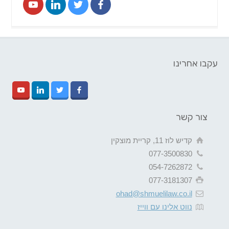
עקבו אחרינו
צור קשר
קדיש לוז 11, קריית מוצקין
077-3500830
054-7262872
077-3181307
ohad@shmuelilaw.co.il
נווט אלינו עם ווייז