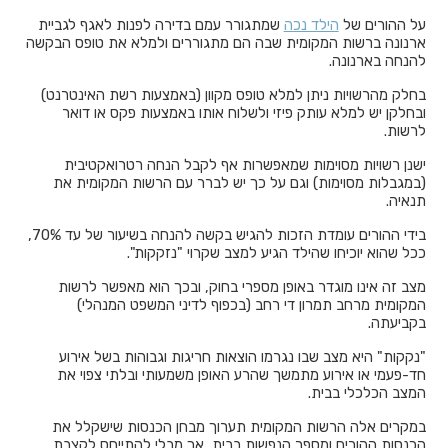
על ההורים של
הילד נכה
שמתגורר עמם בדירה לפנות לאגף לגביית
ארנונה ברשות המקומית שבה הם מתגוררים ולמלא את טופס הבקשה
להנחה בארנונה.
בחלק מהרשויות ניתן למלא טופס מקוון (באמצעות רשת האינטרנט)
ובחלקן יש למלא עותק פיזי ולשלוח אותו באמצעות פקס או דואר
לרשות.
ישנן רשויות מסוימות שמאפשרות אף לקבל הנחה רטרואקטיבית
(במגבלות מסוימות) וגם על כך יש לברר עם הרשות המקומית את
תנאיה.
בידי ההורים עומדת הזכות להגיש בקשה להנחה בשיעור של עד 70%,
ככל שהוא יוכיחו שהילד הגיע למצב שקרוי "נזקקות".
מצב זה אינו מוגדר באופן מספרי בחוק, ובכך הוא מאפשר לרשות
המקומית מרחב תמרון די רחב (בכפוף לדיני המשפט המנהלי)
בקביעתה.
"נקקות" היא מצב שבו נגרמו הוצאות חריגות וגבוהות בשל אירוע
חד-פעמי או אירוע מתמשך שהרע האופן משמעותי ובלתי צפוי את
המצב הכלכלי בבית.
במקרים אלה הרשות המקומית תערוך מבחן הכנסות שישקלל את
הכנסות ההורים ומספר הנפשות בבית, אך מבלי להתייחס לקצבת