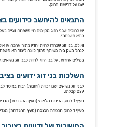
יענו על דרישות החוק.
התנאים להיחשב כידועים בצי
יש להוכיח שבני הזוג מקיימים חיי משפחה זוגיים בעל
כתא משפחתי.
ואולם, בני זוג שבחרו לחיות יחדיו מתוך אהבה או 
לנהל משק בית משותף מתוך כוונה ליצור תא משפחת
במילים אחרות, על בני הזוג לחיות כבני זוג נשואים 
השלכות בני זוג ידועים בציב
לבני זוג נשואים ישנן זכויות (וחובות) רבות במוסד
עצם קבלתן.
סעיף 1 לחוק הביטוח הלאומי (סעיף ההגדרות) מגדיר "אשתו":
סעיף 1 לחוק הבטחת הכנסה (סעיף ההגדרות) מגדיר "בני זוג":
החשיבות של ידועים בציבור