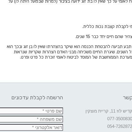
יטוח לאומי על כך שאין לו בת זוג ידועה בציבור (למרות שבפועל היתה לו) על
הם חיים יחד כבר 15 שנים.
 תבע תביעה להבטחת הכנסה הוא שיקר בהצהרתו שאין לו בן זוג ובכך הוא
 השנים. שיגרת החיים משכיחה מבני האדם הצהרות שקריות שנראות
המערכת הממוחשבת של המוסד לביטוח לאומי זוכרת כל פרט ופרט.
קשר
הרשמה לקבלת עדכונים
דיש לוז 11, קריית מוצקין
077-350083
054-726287