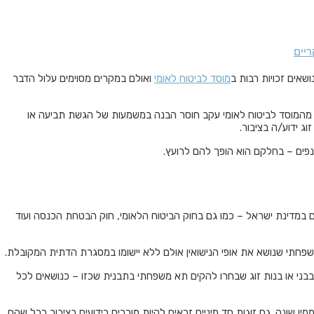
יים
נושאים זכויות רבות ב
מוסד לביטוח לאומי
ואולם במקרים מסוימים עלול הדבר
 מהמוסד לביטוח לאומי עקב חוסר הבנה במשמעות של הגשת תביעה או
 ידוע/ה בציבור.
פים – בחלקם הוא הופך להם לרועץ.
ם במדינת ישראל – כמו גם בחוק הביטוח הלאומי, חוק הבטחת הכנסה ועוד
שפחתי שנושא את אופי הנישואין אולם ללא יישומו במסגרת הדתית המקובלת.
בבני או בנות זוג שבחרו להקים תא משפחתי בתבנית שכזו – כנושאים לכל
 ממין שונה. גם זוגות חד מיניים זכאים להיות מוכרים כידועים בציבור ככל שהם