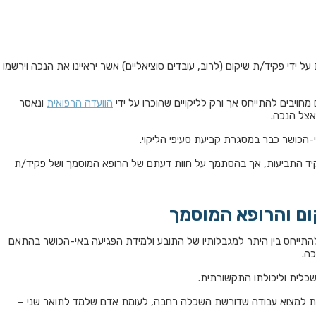
ל ידי פקיד/ת שיקום (לרוב, עובדים סוציאליים) אשר יראיינו את הנכה וירשמו
חויבים להתייחס אך ורק לליקויים שהוכרו על ידי
הוועדה הרפואית
ונאסר
אצל הנכה.
י-הכושר כבר במסגרת קביעת סעיפי הליקוי.
יד התביעות, אך בהסתמך על חוות דעתם של הרופא המוסמך ושל פקיד/ת
ום והרופא המוסמך
התייחס בין היתר למגבלותיו של התובע ולמידת הפגיעה באי-הכושר בהתאם
כה.
שכלית וליכולתו התקשורתית.
ימוד עלול להתקשות למצוא עבודה שדורשת השכלה רחבה, לעומת אדם שלמד לתואר שני –