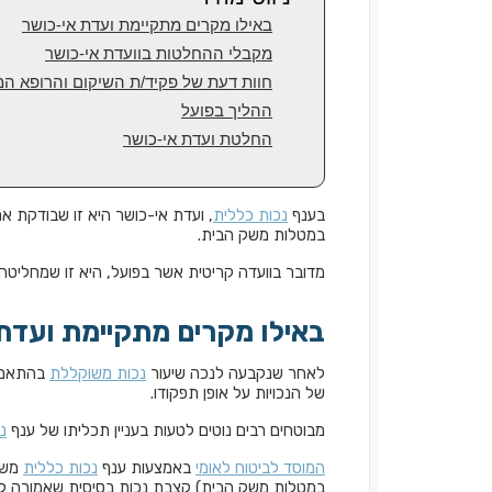
באילו מקרים מתקיימת ועדת אי-כושר
מקבלי ההחלטות בוועדת אי-כושר
חוות דעת של פקיד/ת השיקום והרופא ה
ההליך בפועל
החלטת ועדת אי-כושר
בענף
נכות כללית
, ועדת אי-כושר היא זו שבודקת 
במטלות משק הבית.
מדובר בוועדה קריטית אשר בפועל, היא זו שמחליט
באילו מקרים מתקיימת ועדת
לאחר שנקבעה לנכה שיעור
נכות משוקללת
בהתאם ל
של הנכויות על אופן תפקודו.
מבוטחים רבים נוטים לטעות בעניין תכליתו של ענף
נ
המוסד לביטוח לאומי
באמצעות ענף
נכות כללית
משלם
במטלות משק הבית) קצבת נכות בסיסית שאמורה לסי