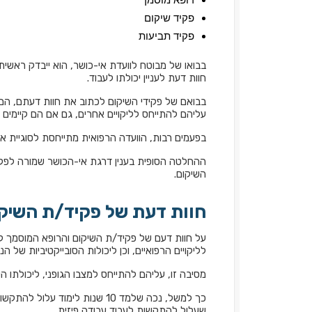
פקיד שיקום
פקיד תביעות
בבואו של מבוטח לוועדת אי-כושר, הוא ייבדק ראשית ע
חוות דעת לעניין יכולתו לעבוד.
בבואם של פקידי השיקום לכתוב את חוות דעתם, הם מ
עליהם להתייחס לליקויים אחרים, גם אם הם קיימים 
בפעמים רבות, הוועדה הרפואית מתייחסת לסוגיית א
ההחלטה הסופית בענין דרגת אי-הכושר שמורה לפק
השיקום.
חוות דעת של פקיד/ת השיק
על חוות דעם של פקיד/ת השיקום והרופא המוסמך ל
לליקויים הרפואיים, וכן ליכולות הסובייקטיביות של הנ
מסיבה זו, עליהם להתייחס למצבו הגופני, ליכולתו ה
כך למשל, נכה שלמד 10 שנות ל
שעלול להתקשות לעבוד עבודה פיזית.