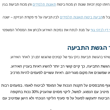
תו קטין זכויות שונות הן מכוח ביטוח
תאונות תלמידים
והן מכוח תביעות בגין
בל מ
תביעת ביטוח תאונות תלמידים
לבין תביעה על פי פקודת הנזיקין – ישנה
דין לנזקי גוף
על מנת לנתח את נסיבות האירוע ולבחון את המסלול המשפטי
 הגשת התביעה
יהוי בהגשת תביעות נזקי גוף של קטינים שהוגשו זמן רב לאחר האירוע.
גשת התביעה, כך קיים קושי רב יותר להשיג ראיות בעניין האירוע.
ו שמשנים את מקום מגוריהם. ראיות עשויים לפעמים להיות מרכיב
גוף מתבססים על תקנות הנכות של המוסד לביטוח לאומי. בפעמים רבות
תקנות הנכות מתעדכנות ובאופן שאינו בהכרח מיטיב עם הנפגע. למשל, ליקוי מסוים שהעניק 30% נכות בתקופה
בע על 10% נכות. חברות הביטוח יתעקשו לפעול על פי סעיף הליקוי הנוכחי ולא הישן שמיטיב עם