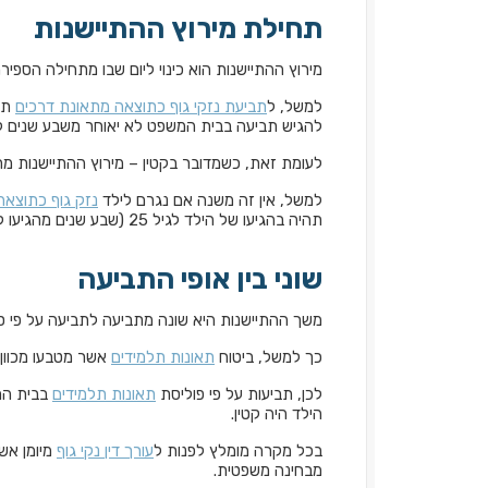
תחילת מירוץ ההתיישנות
מירוץ ההתיישנות הוא כינוי ליום שבו מתחילה הספיר
למשל, ל
תביעת נזקי גוף כתוצאה מתאונת דרכים
תקו
להגיש תביעה בבית המשפט לא יאוחר משבע שנים לאחר
לעומת זאת, כשמדובר בקטין – מירוץ ההתיישנות מתחיל בהגיעו לגיל 18 מבלי שום קשר למוע
למשל, אין זה משנה אם נגרם לילד
נזק גוף כתוצאה
תהיה בהגיעו של הילד לגיל 25 (שבע שנים מהגיעו לגיל 18).
שוני בין אופי התביעה
משך ההתיישנות היא שונה מתביעה לתביעה על פי סו
כך למשל, ביטוח
תאונות תלמידים
אשר מטבעו מכוון 
לכן, תביעות על פי פוליסת
תאונות תלמידים
הילד היה קטין.
בכל מקרה מומלץ לפנות ל
עורך דין נקי גוף
מיומן אשר
מבחינה משפטית.